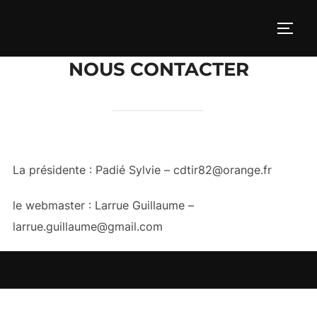
Aller
au
PERM
contenu
NOUS CONTACTER
La présidente : Padié Sylvie – cdtir82@orange.fr
le webmaster : Larrue Guillaume –
larrue.guillaume@gmail.com